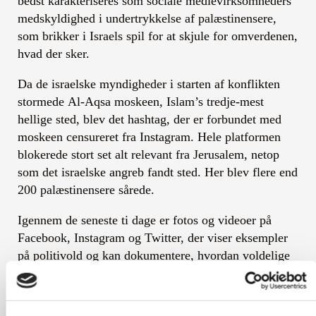
bedst karakteriseres som sociale medievirksomheders
medskyldighed i undertrykkelse af palæstinensere,
som brikker i Israels spil for at skjule for omverdenen,
hvad der sker.
Da de israelske myndigheder i starten af konflikten
stormede Al-Aqsa moskeen, Islam’s tredje-mest
hellige sted, blev det hashtag, der er forbundet med
moskeen censureret fra Instagram. Hele platformen
blokerede stort set alt relevant fra Jerusalem, netop
som det israelske angreb fandt sted. Her blev flere end
200 palæstinensere sårede.
Igennem de seneste ti dage er fotos og videoer på
Facebook, Instagram og Twitter, der viser eksempler
på politivold og kan dokumentere, hvordan voldelige
højreekstreme israelske grupper går til angreb på
palæstinensere, blevet fjernet. Det er ikke kun
ytringsfriheden, der er lukket for, men også