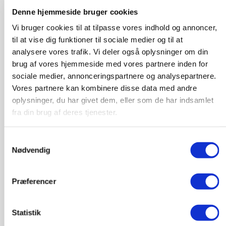
Det er sandt. På samme måde skal der også være
Denne hjemmeside bruger cookies
demokrati for alle eller for ingen. Retfærdighed over
Vi bruger cookies til at tilpasse vores indhold og annoncer,
for alle eller ingen. Det er enten en jungle for alle
til at vise dig funktioner til sociale medier og til at
mennesker eller en civiliseret verden. I dag føles det
analysere vores trafik. Vi deler også oplysninger om din
mere som en jungle.
brug af vores hjemmeside med vores partnere inden for
sociale medier, annonceringspartnere og analysepartnere.
Det er søndag i Beirut, og jeg er færdig med en artikel
Vores partnere kan kombinere disse data med andre
om Jamal Khashoggi.
oplysninger, du har givet dem, eller som de har indsamlet
I flere uger har vi gravet, undersøgt og skrevet, og nu
fra din brug af deres tjenester.
er det tid til de sidste rettelser og de endelige udgaver.
Og så lige nogle sidste tanker.
Samtykkevalg
Nødvendig
Khachoggi var ikke en personlig ven, og jeg ved, at
hvis vi havde været venner, ville vi have været uenige
Præferencer
i mange ting: fra vores definitioner af journalistik og
liberalisme til hvad reform betyder, og hvordan det
kan opnås.
Statistik