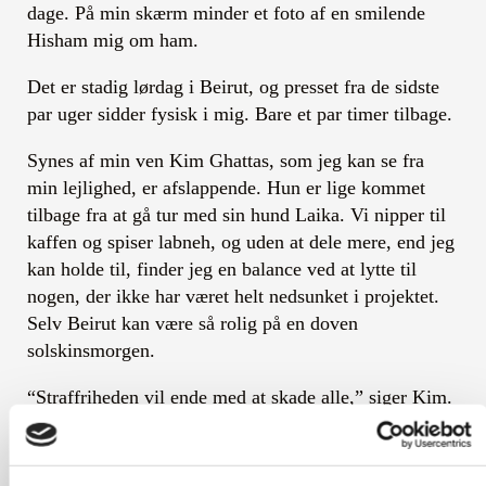
dage. På min skærm minder et foto af en smilende
Hisham mig om ham.
Det er stadig lørdag i Beirut, og presset fra de sidste
par uger sidder fysisk i mig. Bare et par timer tilbage.
Synes af min ven Kim Ghattas, som jeg kan se fra
min lejlighed, er afslappende. Hun er lige kommet
tilbage fra at gå tur med sin hund Laika. Vi nipper til
kaffen og spiser labneh, og uden at dele mere, end jeg
kan holde til, finder jeg en balance ved at lytte til
nogen, der ikke har været helt nedsunket i projektet.
Selv Beirut kan være så rolig på en doven
solskinsmorgen.
“Straffriheden vil ende med at skade alle,” siger Kim.
“Der skal være retfærdig for alle. Ellers bør der slet
ikke være retfærdighed for nogen.”