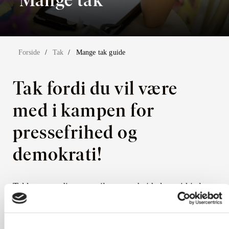
Forside
Tak
Mange tak guide
Tak fordi du vil være
med i kampen for
pressefrihed og
demokrati!
Takket være din støtte til vores arbejde kan vi hjælpe
udsatte journalister og medier i lande ramt af
konflikter, humanitære kriser og politiske
forandringer.