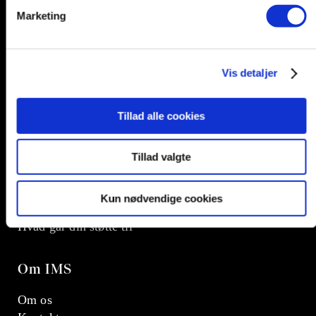
Marketing
Vis detaljer
Tillad alle cookies
Tillad valgte
Støt IMS
Giv en donation
Kun nødvendige cookies
Bliv medlem af IMS
Hvad går din støtte til
Om IMS
Om os