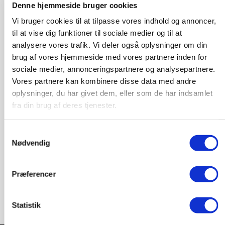
Denne hjemmeside bruger cookies
Hvis du har nogen spørgsmål eller tvivl kan du
Vi bruger cookies til at tilpasse vores indhold og annoncer,
kontakte vores medlemsservice på
til at vise dig funktioner til sociale medier og til at
donation@mediasupport.org
eller du kan ringe på tlf.
analysere vores trafik. Vi deler også oplysninger om din
nr.: +45 8832 7000
brug af vores hjemmeside med vores partnere inden for
sociale medier, annonceringspartnere og analysepartnere.
Venlig hilsen
Vores partnere kan kombinere disse data med andre
oplysninger, du har givet dem, eller som de har indsamlet
IMS Medlemsservice
fra din brug af deres tjenester.
IMS (International Media Support)
Nørregade 18
Samtykkevalg
1165 København K
Nødvendig
CVR nr.: 26487013
Præferencer
Statistik